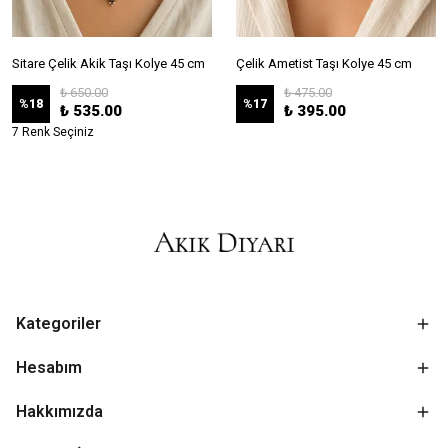
Sitare Çelik Akik Taşı Kolye 45 cm
Çelik Ametist Taşı Kolye 45 cm
₺ 650.00
₺ 475.00
%
18
%
17
₺ 535.00
₺ 395.00
7 Renk Seçiniz
Kategoriler
Hesabım
Hakkımızda