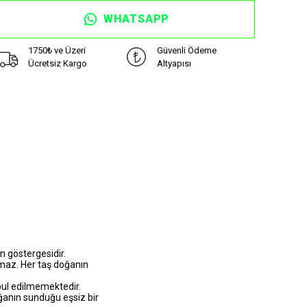
WHATSAPP
1750₺ ve Üzeri
Güvenli Ödeme
Ücretsiz Kargo
Altyapısı
n göstergesidir.
lmaz. Her taş doğanın
bul edilmemektedir.
doğanın sunduğu eşsiz bir