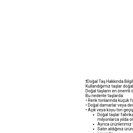
❗️Doğal Taş Hakkında Bilg
Kullandığımız taşlar doğa
Doğal taşların en önemli ö
Bu nedenle taşlarda:
• Renk tonlarında küçük far
• Doğal damarlar veya de
• Açık veya koyu ton geçi
Doğal taşlar fabrik
milyonlarca yılda o
Ayrıca ürünlerimiz 
Satın aldığınız ürün