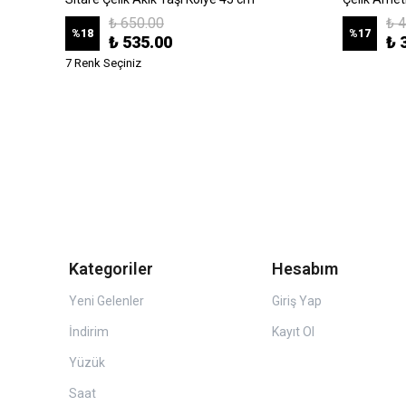
₺ 650.00
₺ 
%
18
%
17
₺ 535.00
₺ 
7 Renk Seçiniz
Kategoriler
Hesabım
Yeni Gelenler
Giriş Yap
İndirim
Kayıt Ol
Yüzük
Saat