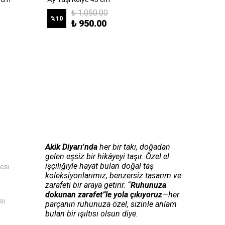
₺ 1,050.00
%
10
%
10
₺ 950.00
Akik Diyarı’nda
her bir takı, doğadan
gelen eşsiz bir hikâyeyi taşır. Özel el
işçiliğiyle hayat bulan doğal taş
esi
koleksiyonlarımız, benzersiz tasarım ve
zarafeti bir araya getirir. “
Ruhunuza
dokunan zarafet”le yola çıkıyoruz
—her
sı
parçanın ruhunuza özel, sizinle anlam
bulan bir ışıltısı olsun diye.