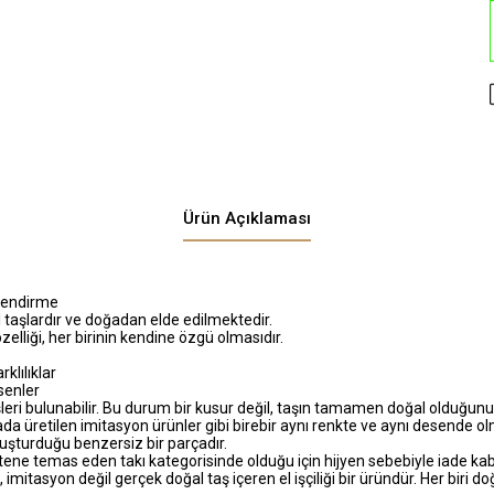
Ürün Açıklaması
ilendirme
l taşlardır ve doğadan elde edilmektedir.
zelliği, her birinin kendine özgü olmasıdır.
klılıklar
senler
şleri bulunabilir. Bu durum bir kusur değil, taşın tamamen doğal olduğunu
ada üretilen imitasyon ürünler gibi birebir aynı renkte ve aynı desende o
luşturduğu benzersiz bir parçadır.
tene temas eden takı kategorisinde olduğu için hijyen sebebiyle iade ka
, imitasyon değil gerçek doğal taş içeren el işçiliği bir üründür. Her biri 