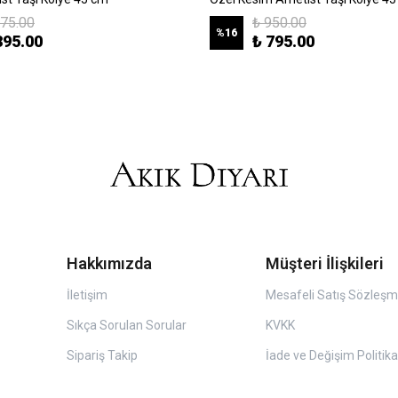
475.00
₺ 950.00
%
16
395.00
₺ 795.00
Hakkımızda
Müşteri İlişkileri
İletişim
Mesafeli Satış Sözleşm
Sıkça Sorulan Sorular
KVKK
Sipariş Takip
İade ve Değişim Politika