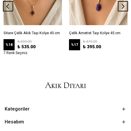
Sitare Çelik Akik Taşı Kolye 45 cm
Çelik Ametist Taşı Kolye 45 cm
₺ 650.00
₺ 475.00
%
18
%
17
₺ 535.00
₺ 395.00
7 Renk Seçiniz
Kategoriler
Hesabım