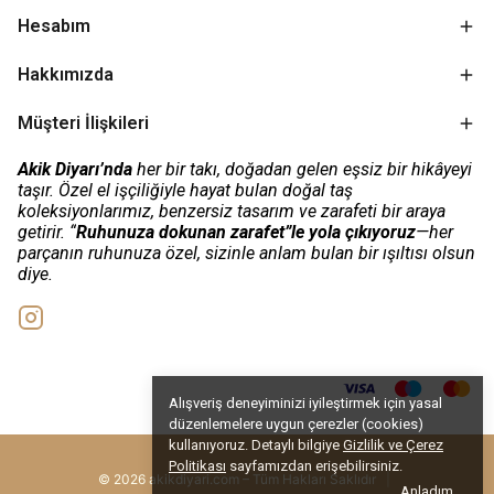
Hesabım
Hakkımızda
Müşteri İlişkileri
Akik Diyarı’nda
her bir takı, doğadan gelen eşsiz bir hikâyeyi
taşır. Özel el işçiliğiyle hayat bulan doğal taş
koleksiyonlarımız, benzersiz tasarım ve zarafeti bir araya
getirir. “
Ruhunuza dokunan zarafet”le yola çıkıyoruz
—her
parçanın ruhunuza özel, sizinle anlam bulan bir ışıltısı olsun
diye.
Alışveriş deneyiminizi iyileştirmek için yasal
düzenlemelere uygun çerezler (cookies)
kullanıyoruz. Detaylı bilgiye
Gizlilik ve Çerez
Politikası
sayfamızdan erişebilirsiniz.
© 2026 akikdiyari.com – Tüm Hakları Saklıdır
|
Anladım