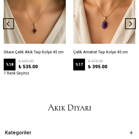
Sitare Çelik Akik Taşı Kolye 45 cm
Çelik Ametist Taşı Kolye 45 cm
₺ 650.00
₺ 475.00
%
18
%
17
₺ 535.00
₺ 395.00
7 Renk Seçiniz
Kategoriler