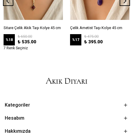
Sitare Çelik Akik Taşı Kolye 45 cm
Çelik Ametist Taşı Kolye 45 cm
₺ 650.00
₺ 475.00
%
18
%
17
₺ 535.00
₺ 395.00
7 Renk Seçiniz
Kategoriler
Hesabım
Hakkımızda