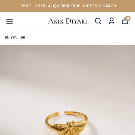
1.750 TL ÜZERİ ALIŞVERİŞLERDE ÜCRETSİZ KARGO!
0
EN YENİLER