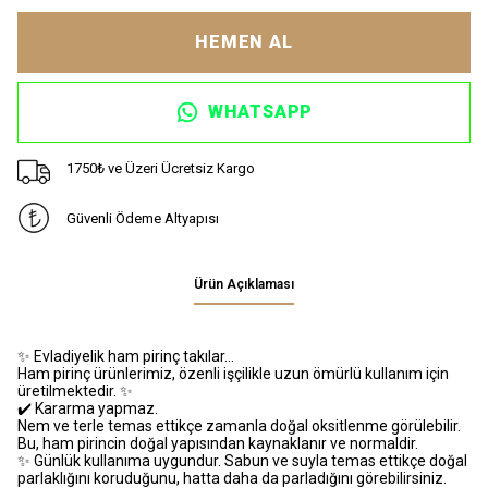
HEMEN AL
WHATSAPP
1750₺ ve Üzeri Ücretsiz Kargo
Güvenli Ödeme Altyapısı
Ürün Açıklaması
✨ Evladiyelik ham pirinç takılar…
Ham pirinç ürünlerimiz, özenli işçilikle uzun ömürlü kullanım için
üretilmektedir. ✨
✔️ Kararma yapmaz.
Nem ve terle temas ettikçe zamanla doğal oksitlenme görülebilir.
Bu, ham pirincin doğal yapısından kaynaklanır ve normaldir.
✨ Günlük kullanıma uygundur. Sabun ve suyla temas ettikçe doğal
parlaklığını koruduğunu, hatta daha da parladığını görebilirsiniz.