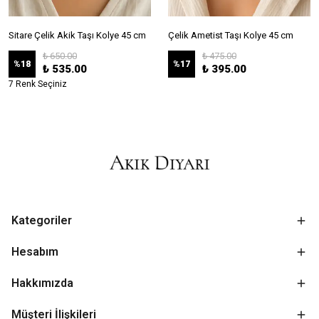
Sitare Çelik Akik Taşı Kolye 45 cm
Çelik Ametist Taşı Kolye 45 cm
₺ 650.00
₺ 475.00
%
18
%
17
₺ 535.00
₺ 395.00
7 Renk Seçiniz
Kategoriler
Hesabım
Hakkımızda
Müşteri İlişkileri