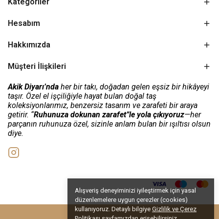
Kategoriler
Hesabım
Hakkımızda
Müşteri İlişkileri
Akik Diyarı’nda
her bir takı, doğadan gelen eşsiz bir hikâyeyi
taşır. Özel el işçiliğiyle hayat bulan doğal taş
koleksiyonlarımız, benzersiz tasarım ve zarafeti bir araya
getirir. “
Ruhunuza dokunan zarafet”le yola çıkıyoruz
—her
parçanın ruhunuza özel, sizinle anlam bulan bir ışıltısı olsun
diye.
Alışveriş deneyiminizi iyileştirmek için yasal
düzenlemelere uygun çerezler (cookies)
kullanıyoruz. Detaylı bilgiye
Gizlilik ve Çerez
Politikası
sayfamızdan erişebilirsiniz.