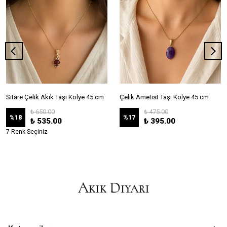
Sitare Çelik Akik Taşı Kolye 45 cm
Çelik Ametist Taşı Kolye 45 cm
₺ 650.00
₺ 475.00
%
18
%
17
₺ 535.00
₺ 395.00
7 Renk Seçiniz