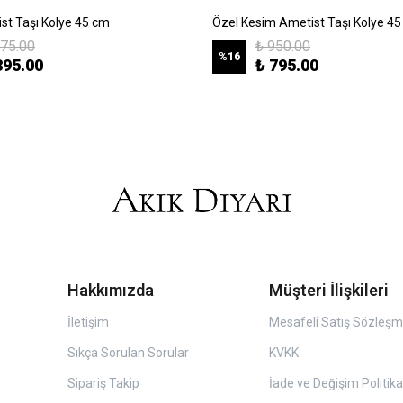
ist Taşı Kolye 45 cm
Özel Kesim Ametist Taşı Kolye 4
475.00
₺ 950.00
%
16
395.00
₺ 795.00
Hakkımızda
Müşteri İlişkileri
İletişim
Mesafeli Satış Sözleşm
Sıkça Sorulan Sorular
KVKK
Sipariş Takip
İade ve Değişim Politika