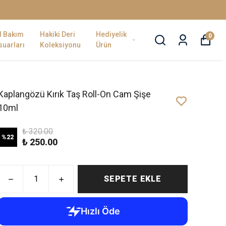
l Bakım
Hakiki Deri
Hediyelik
0
uarları
Koleksiyonu
Ürün
Kaplangözü Kırık Taş Roll-On Cam Şişe
10ml
₺ 320.00
%
22
₺ 250.00
SEPETE EKLE