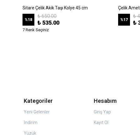
k
Sitare Çelik Akik Taşı Kolye 45 cm
Çelik Amet
₺ 650.00
₺ 
%
18
%
17
₺ 535.00
₺ 
7 Renk Seçiniz
Kategoriler
Hesabım
Yeni Gelenler
Giriş Yap
İndirim
Kayıt Ol
Yüzük