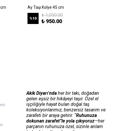
5 cm
Ay Taşı Kolye 45 cm
Ametist
₺ 1,050.00
%
10
%
10
₺ 950.00
Akik Diyarı’nda
her bir takı, doğadan
gelen eşsiz bir hikâyeyi taşır. Özel el
işçiliğiyle hayat bulan doğal taş
esi
koleksiyonlarımız, benzersiz tasarım ve
zarafeti bir araya getirir. “
Ruhunuza
dokunan zarafet”le yola çıkıyoruz
—her
sı
parçanın ruhunuza özel, sizinle anlam