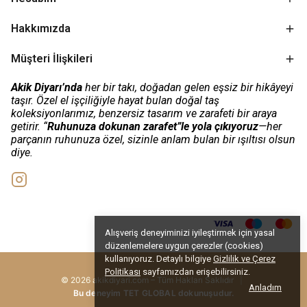
Hakkımızda
Müşteri İlişkileri
Akik Diyarı’nda
her bir takı, doğadan gelen eşsiz bir hikâyeyi
taşır. Özel el işçiliğiyle hayat bulan doğal taş
koleksiyonlarımız, benzersiz tasarım ve zarafeti bir araya
getirir. “
Ruhunuza dokunan zarafet”le yola çıkıyoruz
—her
parçanın ruhunuza özel, sizinle anlam bulan bir ışıltısı olsun
diye.
Alışveriş deneyiminizi iyileştirmek için yasal
düzenlemelere uygun çerezler (cookies)
kullanıyoruz. Detaylı bilgiye
Gizlilik ve Çerez
Politikası
sayfamızdan erişebilirsiniz.
© 2026 akikdiyari.com – Tüm Hakları Saklıdır
|
Anladım
Bu deneyim TET GLOBAL dokunuşudur.