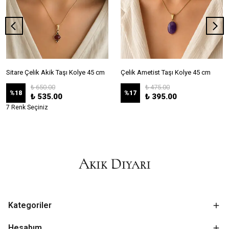
Sitare Çelik Akik Taşı Kolye 45 cm
Çelik Ametist Taşı Kolye 45 cm
₺ 650.00
₺ 475.00
%
18
%
17
₺ 535.00
₺ 395.00
7 Renk Seçiniz
Kategoriler
Hesabım