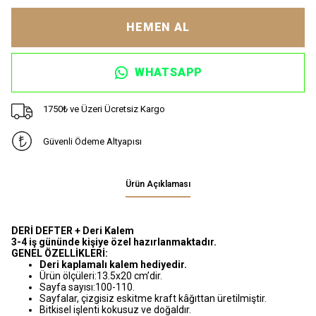
HEMEN AL
WHATSAPP
1750₺ ve Üzeri Ücretsiz Kargo
Güvenli Ödeme Altyapısı
Ürün Açıklaması
DERİ DEFTER + Deri Kalem
3-4 iş gününde kişiye özel hazırlanmaktadır.
GENEL ÖZELLİKLERİ:
Deri kaplamalı kalem hediyedir.
Ürün ölçüleri:13.5x20 cm’dir.
Sayfa sayısı:100-110.
Sayfalar, çizgisiz eskitme kraft kâğıttan üretilmiştir.
Bitkisel işlenti kokusuz ve doğaldır.