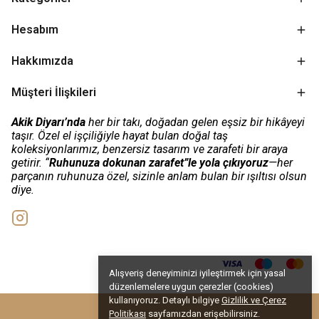
Hesabım
Hakkımızda
Müşteri İlişkileri
Akik Diyarı’nda
her bir takı, doğadan gelen eşsiz bir hikâyeyi
taşır. Özel el işçiliğiyle hayat bulan doğal taş
koleksiyonlarımız, benzersiz tasarım ve zarafeti bir araya
getirir. “
Ruhunuza dokunan zarafet”le yola çıkıyoruz
—her
parçanın ruhunuza özel, sizinle anlam bulan bir ışıltısı olsun
diye.
Alışveriş deneyiminizi iyileştirmek için yasal
düzenlemelere uygun çerezler (cookies)
kullanıyoruz. Detaylı bilgiye
Gizlilik ve Çerez
Politikası
sayfamızdan erişebilirsiniz.