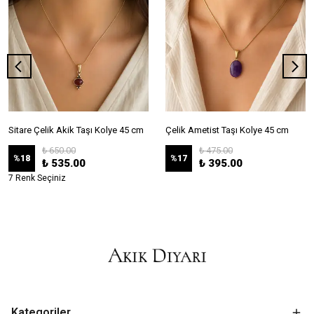
Sitare Çelik Akik Taşı Kolye 45 cm
Çelik Ametist Taşı Kolye 45 cm
₺ 650.00
₺ 475.00
%
18
%
17
₺ 535.00
₺ 395.00
7 Renk Seçiniz
Kategoriler