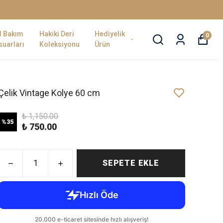
l Bakım
Hakiki Deri
Hediyelik
0
uarları
Koleksiyonu
Ürün
Çelik Vintage Kolye 60 cm
₺ 1,150.00
%
35
₺ 750.00
SEPETE EKLE