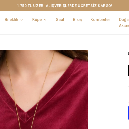
1.750 TL ÜZERİ ALIŞVERİŞLERDE ÜCRETSİZ KARGO!
Bileklik
Küpe
Saat
Broş
Kombinler
Doğa
Akses