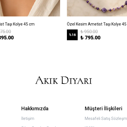
ist Taşı Kolye 45 cm
Özel Kesim Ametist Taşı Kolye 4
475.00
₺ 950.00
%
16
395.00
₺ 795.00
Hakkımızda
Müşteri İlişkileri
İletişim
Mesafeli Satış Sözleşm