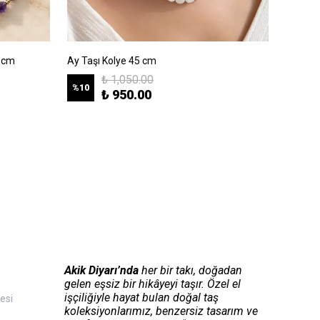
5 cm
Ay Taşı Kolye 45 cm
Ametist
₺ 1,050.00
%
10
%
10
₺ 950.00
Akik Diyarı’nda
her bir takı, doğadan
gelen eşsiz bir hikâyeyi taşır. Özel el
işçiliğiyle hayat bulan doğal taş
esi
koleksiyonlarımız, benzersiz tasarım ve