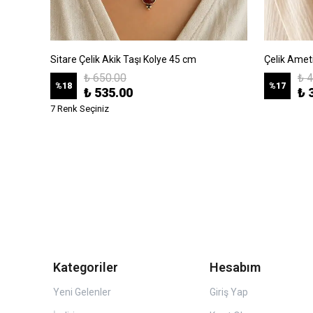
k
Sitare Çelik Akik Taşı Kolye 45 cm
Çelik Amet
₺ 650.00
₺ 
%
18
%
17
₺ 535.00
₺ 
7 Renk Seçiniz
Kategoriler
Hesabım
Yeni Gelenler
Giriş Yap