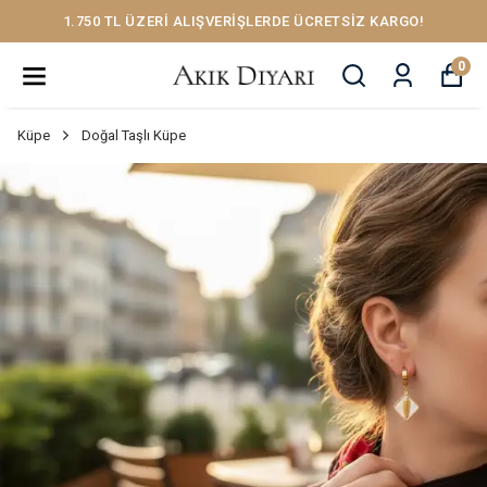
1.750 TL ÜZERİ ALIŞVERİŞLERDE ÜCRETSİZ KARGO!
0
Küpe
Doğal Taşlı Küpe