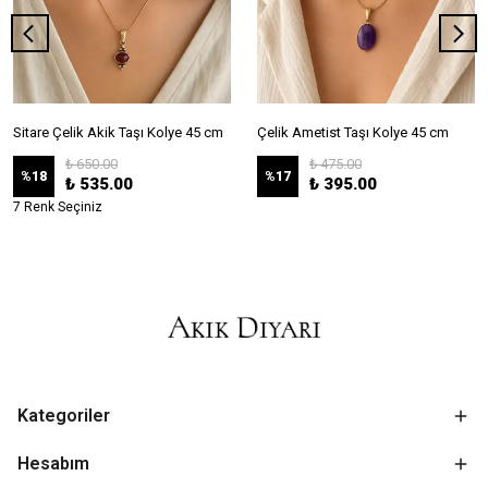
Sitare Çelik Akik Taşı Kolye 45 cm
Çelik Ametist Taşı Kolye 45 cm
₺ 650.00
₺ 475.00
%
18
%
17
₺ 535.00
₺ 395.00
7 Renk Seçiniz
Kategoriler
Hesabım