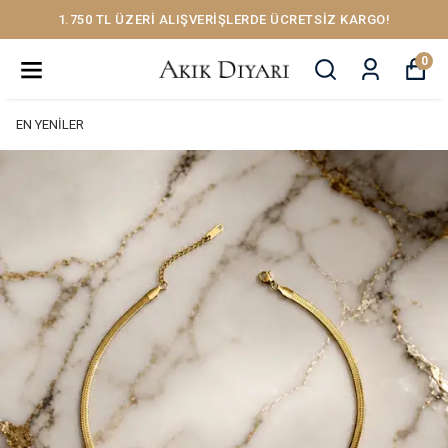
1.750 TL ÜZERİ ALIŞVERİŞLERDE ÜCRETSİZ KARGO!
0
EN YENİLER