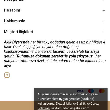
Hesabım
Hakkımızda
Müşteri İlişkileri
Akik Diyarı’nda
her bir takı, doğadan gelen eşsiz bir hikâyeyi
taşır. Özel el işçiliğiyle hayat bulan doğal taş
koleksiyonlarımız, benzersiz tasarım ve zarafeti bir araya
getirir. “
Ruhunuza dokunan zarafet”le yola çıkıyoruz
—her
parçanın ruhunuza özel, sizinle anlam bulan bir ışıltısı olsun
diye.
Alışveriş deneyiminizi iyileştirmek için yasal
düzenlemelere uygun çerezler (cookies)
kullanıyoruz. Detaylı bilgiye
Gizlilik ve Çerez
Politikası
sayfamızdan erişebilirsiniz.