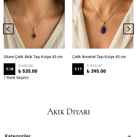
Sitare Çelik Akik Taşı Kolye 45 cm
Çelik Ametist Taşı Kolye 45 cm
₺ 650.00
₺ 475.00
%
18
%
17
₺ 535.00
₺ 395.00
7 Renk Seçiniz
Kategoriler