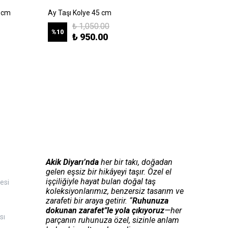
5 cm
Ay Taşı Kolye 45 cm
Ametist
₺ 1,050.00
%
10
%
10
₺ 950.00
Akik Diyarı’nda
her bir takı, doğadan
gelen eşsiz bir hikâyeyi taşır. Özel el
işçiliğiyle hayat bulan doğal taş
esi
koleksiyonlarımız, benzersiz tasarım ve
zarafeti bir araya getirir. “
Ruhunuza
dokunan zarafet”le yola çıkıyoruz
—her
sı
parçanın ruhunuza özel, sizinle anlam