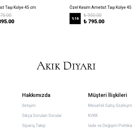
ist Taşı Kolye 45 cm
Özel Kesim Ametist Taşı Kolye 4
475.00
₺ 950.00
%
16
395.00
₺ 795.00
Hakkımızda
Müşteri İlişkileri
İletişim
Mesafeli Satış Sözleşm
Sıkça Sorulan Sorular
KVKK
Sipariş Takip
İade ve Değişim Politika