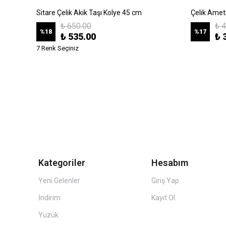
Sitare Çelik Akik Taşı Kolye 45 cm
Çelik Amet
₺ 650.00
₺ 
%
18
%
17
₺ 535.00
₺ 
7 Renk Seçiniz
Kategoriler
Hesabım
Yeni Gelenler
Giriş Yap
İndirim
Kayıt Ol
Yüzük