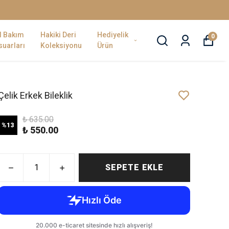
l Bakım
Hakiki Deri
Hediyelik
0
uarları
Koleksiyonu
Ürün
Çelik Erkek Bileklik
₺ 635.00
%
13
₺ 550.00
SEPETE EKLE