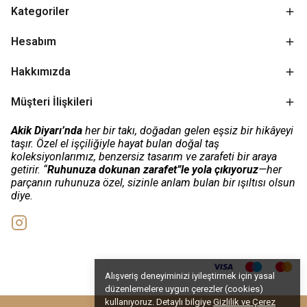
Kategoriler
Hesabım
Hakkımızda
Müşteri İlişkileri
Akik Diyarı’nda
her bir takı, doğadan gelen eşsiz bir hikâyeyi
taşır. Özel el işçiliğiyle hayat bulan doğal taş
koleksiyonlarımız, benzersiz tasarım ve zarafeti bir araya
getirir. “
Ruhunuza dokunan zarafet”le yola çıkıyoruz
—her
parçanın ruhunuza özel, sizinle anlam bulan bir ışıltısı olsun
diye.
Alışveriş deneyiminizi iyileştirmek için yasal
düzenlemelere uygun çerezler (cookies)
kullanıyoruz. Detaylı bilgiye
Gizlilik ve Çerez