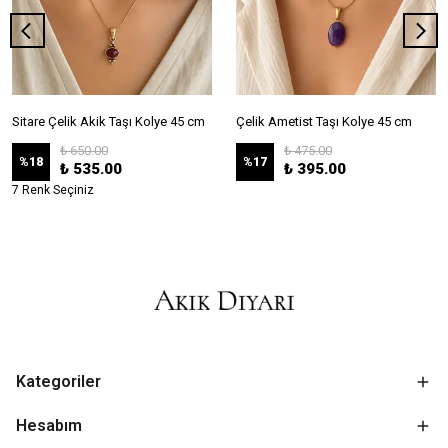
Sitare Çelik Akik Taşı Kolye 45 cm
Çelik Ametist Taşı Kolye 45 cm
₺ 650.00
₺ 475.00
%
18
%
17
₺ 535.00
₺ 395.00
7 Renk Seçiniz
Kategoriler
Hesabım