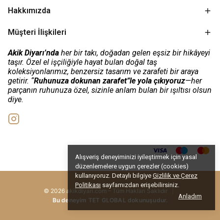
Hakkımızda
Müşteri İlişkileri
Akik Diyarı’nda
her bir takı, doğadan gelen eşsiz bir hikâyeyi
taşır. Özel el işçiliğiyle hayat bulan doğal taş
koleksiyonlarımız, benzersiz tasarım ve zarafeti bir araya
getirir. “
Ruhunuza dokunan zarafet”le yola çıkıyoruz
—her
parçanın ruhunuza özel, sizinle anlam bulan bir ışıltısı olsun
diye.
Alışveriş deneyiminizi iyileştirmek için yasal
düzenlemelere uygun çerezler (cookies)
kullanıyoruz. Detaylı bilgiye
Gizlilik ve Çerez
Politikası
sayfamızdan erişebilirsiniz.
© 2026 akikdiyari.com – Tüm Hakları Saklıdır
|
Anladım
Bu deneyim TET GLOBAL dokunuşudur.