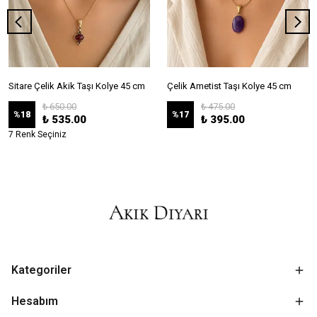
Sitare Çelik Akik Taşı Kolye 45 cm
Çelik Ametist Taşı Kolye 45 cm
₺ 650.00
₺ 475.00
%
18
%
17
₺ 535.00
₺ 395.00
7 Renk Seçiniz
Kategoriler
Hesabım