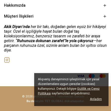
Hakkımızda
Müşteri İlişkileri
Akik Diyarı’nda
her bir takı, doğadan gelen eşsiz bir hikâyeyi
taşır. Özel el işçiliğiyle hayat bulan doğal taş
koleksiyonlarımız, benzersiz tasarım ve zarafeti bir araya
getirir. “
Ruhunuza dokunan zarafet”le yola çıkıyoruz
—her
parçanın ruhunuza özel, sizinle anlam bulan bir ışıltısı olsun
diye.
Alışveriş deneyiminizi iyileştirmek için yasal
düzenlemelere uygun çerezler (cookies)
kullanıyoruz. Detaylı bilgiye
Gizlilik ve Çerez
Politikası
sayfamızdan erişebilirsiniz.
© 2026 akikdiyari.com – Tüm Hakları Saklıdır
|
Anladım
Bu deneyim TET GLOBAL dokunuşudur.