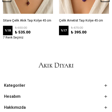
Sitare Çelik Akik Taşı Kolye 45 cm
Çelik Ametist Taşı Kolye 45 cm
₺ 650.00
₺ 475.00
%
18
%
17
₺ 535.00
₺ 395.00
7 Renk Seçiniz
Kategoriler
Hesabım
Hakkımızda