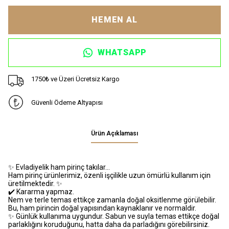
HEMEN AL
WHATSAPP
1750₺ ve Üzeri Ücretsiz Kargo
Güvenli Ödeme Altyapısı
Ürün Açıklaması
✨ Evladiyelik ham pirinç takılar…
Ham pirinç ürünlerimiz, özenli işçilikle uzun ömürlü kullanım için
üretilmektedir. ✨
✔️ Kararma yapmaz.
Nem ve terle temas ettikçe zamanla doğal oksitlenme görülebilir.
Bu, ham pirincin doğal yapısından kaynaklanır ve normaldir.
✨ Günlük kullanıma uygundur. Sabun ve suyla temas ettikçe doğal
parlaklığını koruduğunu, hatta daha da parladığını görebilirsiniz.