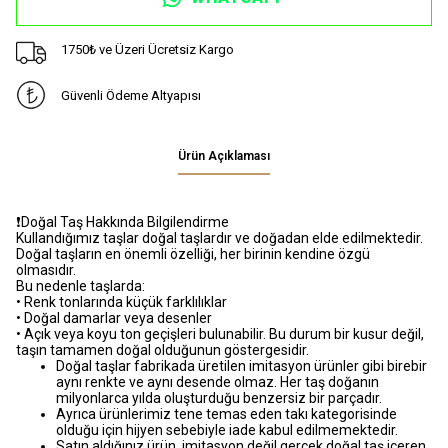
1750₺ ve Üzeri Ücretsiz Kargo
Güvenli Ödeme Altyapısı
Ürün Açıklaması
❗️Doğal Taş Hakkında Bilgilendirme
Kullandığımız taşlar doğal taşlardır ve doğadan elde edilmektedir.
Doğal taşların en önemli özelliği, her birinin kendine özgü
olmasıdır.
Bu nedenle taşlarda:
• Renk tonlarında küçük farklılıklar
• Doğal damarlar veya desenler
• Açık veya koyu ton geçişleri bulunabilir. Bu durum bir kusur değil,
taşın tamamen doğal olduğunun göstergesidir.
Doğal taşlar fabrikada üretilen imitasyon ürünler gibi birebir
aynı renkte ve aynı desende olmaz. Her taş doğanın
milyonlarca yılda oluşturduğu benzersiz bir parçadır.
Ayrıca ürünlerimiz tene temas eden takı kategorisinde
olduğu için hijyen sebebiyle iade kabul edilmemektedir.
Satın aldığınız ürün, imitasyon değil gerçek doğal taş içeren