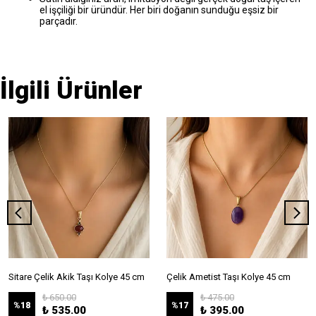
el işçiliği bir üründür. Her biri doğanın sunduğu eşsiz bir
parçadır.
İlgili Ürünler
Sitare Çelik Akik Taşı Kolye 45 cm
Çelik Ametist Taşı Kolye 45 cm
₺ 650.00
₺ 475.00
%
18
%
17
₺ 535.00
₺ 395.00