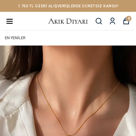
1.750 TL ÜZERİ ALIŞVERİŞLERDE ÜCRETSİZ KARGO!
0
EN YENİLER