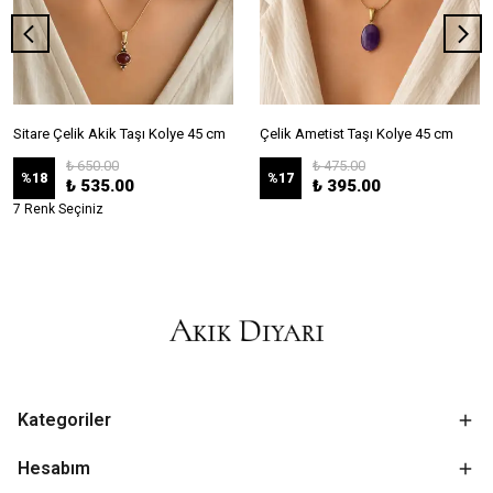
Sitare Çelik Akik Taşı Kolye 45 cm
Çelik Ametist Taşı Kolye 45 cm
₺ 650.00
₺ 475.00
%
18
%
17
₺ 535.00
₺ 395.00
7 Renk Seçiniz
Kategoriler
Hesabım