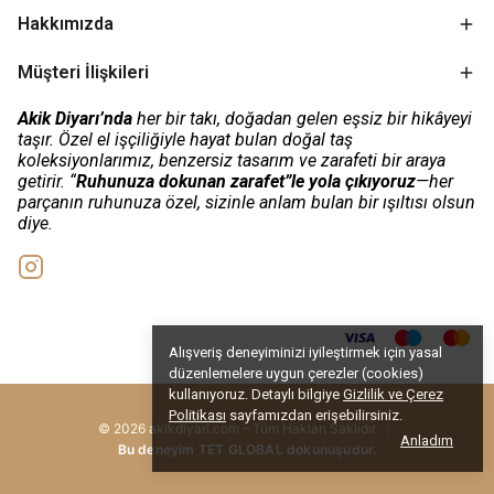
Hakkımızda
Müşteri İlişkileri
Akik Diyarı’nda
her bir takı, doğadan gelen eşsiz bir hikâyeyi
taşır. Özel el işçiliğiyle hayat bulan doğal taş
koleksiyonlarımız, benzersiz tasarım ve zarafeti bir araya
getirir. “
Ruhunuza dokunan zarafet”le yola çıkıyoruz
—her
parçanın ruhunuza özel, sizinle anlam bulan bir ışıltısı olsun
diye.
Alışveriş deneyiminizi iyileştirmek için yasal
düzenlemelere uygun çerezler (cookies)
kullanıyoruz. Detaylı bilgiye
Gizlilik ve Çerez
Politikası
sayfamızdan erişebilirsiniz.
© 2026 akikdiyari.com – Tüm Hakları Saklıdır
|
Anladım
Bu deneyim TET GLOBAL dokunuşudur.