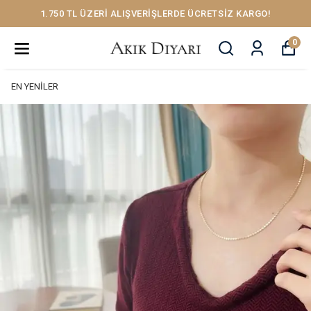
1.750 TL ÜZERİ ALIŞVERİŞLERDE ÜCRETSİZ KARGO!
0
EN YENİLER