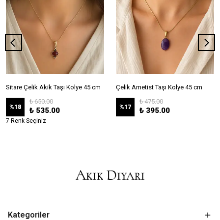
Sitare Çelik Akik Taşı Kolye 45 cm
Çelik Ametist Taşı Kolye 45 cm
₺ 650.00
₺ 475.00
%
18
%
17
₺ 535.00
₺ 395.00
7 Renk Seçiniz
Kategoriler