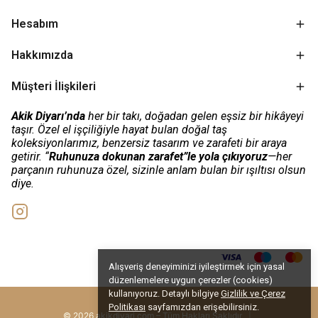
Hesabım
Hakkımızda
Müşteri İlişkileri
Akik Diyarı’nda
her bir takı, doğadan gelen eşsiz bir hikâyeyi
taşır. Özel el işçiliğiyle hayat bulan doğal taş
koleksiyonlarımız, benzersiz tasarım ve zarafeti bir araya
getirir. “
Ruhunuza dokunan zarafet”le yola çıkıyoruz
—her
parçanın ruhunuza özel, sizinle anlam bulan bir ışıltısı olsun
diye.
Alışveriş deneyiminizi iyileştirmek için yasal
düzenlemelere uygun çerezler (cookies)
kullanıyoruz. Detaylı bilgiye
Gizlilik ve Çerez
Politikası
sayfamızdan erişebilirsiniz.
© 2026 akikdiyari.com – Tüm Hakları Saklıdır
|