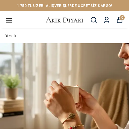
1.750 TL ÜZERİ ALIŞVERİŞLERDE ÜCRETSİZ KARGO!
0
Bileklik