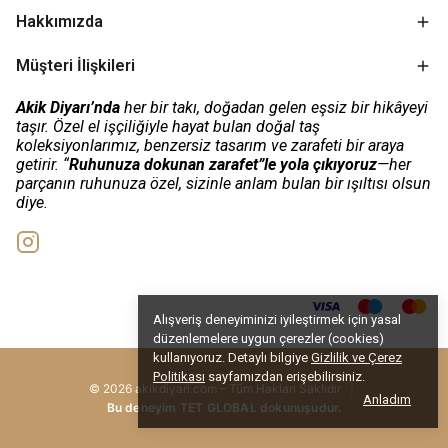
Hakkımızda
Müşteri İlişkileri
Akik Diyarı’nda
her bir takı, doğadan gelen eşsiz bir hikâyeyi
taşır. Özel el işçiliğiyle hayat bulan doğal taş
koleksiyonlarımız, benzersiz tasarım ve zarafeti bir araya
getirir. “
Ruhunuza dokunan zarafet”le yola çıkıyoruz
—her
parçanın ruhunuza özel, sizinle anlam bulan bir ışıltısı olsun
diye.
Alışveriş deneyiminizi iyileştirmek için yasal
düzenlemelere uygun çerezler (cookies)
kullanıyoruz. Detaylı bilgiye
Gizlilik ve Çerez
Politikası
sayfamızdan erişebilirsiniz.
© 2026 akikdiyari.com – Tüm Hakları Saklıdır
|
Anladım
Bu deneyim TET GLOBAL dokunuşudur.