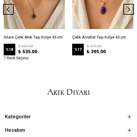
Sitare Çelik Akik Taşı Kolye 45 cm
Çelik Ametist Taşı Kolye 45 cm
₺ 650.00
₺ 475.00
%
18
%
17
₺ 535.00
₺ 395.00
7 Renk Seçiniz
Kategoriler
Hesabım