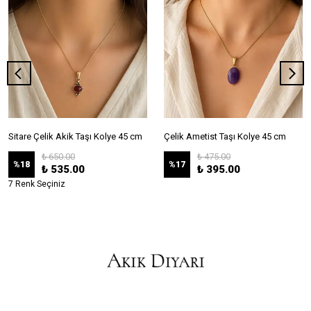
Sitare Çelik Akik Taşı Kolye 45 cm
Çelik Ametist Taşı Kolye 45 cm
₺ 650.00
₺ 475.00
%
18
%
17
₺ 535.00
₺ 395.00
7 Renk Seçiniz