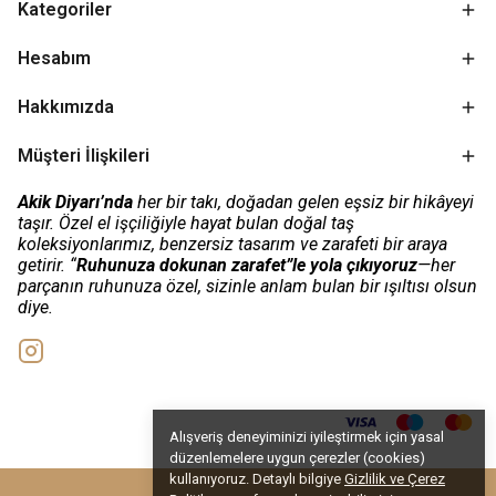
Kategoriler
Hesabım
Hakkımızda
Müşteri İlişkileri
Akik Diyarı’nda
her bir takı, doğadan gelen eşsiz bir hikâyeyi
taşır. Özel el işçiliğiyle hayat bulan doğal taş
koleksiyonlarımız, benzersiz tasarım ve zarafeti bir araya
getirir. “
Ruhunuza dokunan zarafet”le yola çıkıyoruz
—her
parçanın ruhunuza özel, sizinle anlam bulan bir ışıltısı olsun
diye.
Alışveriş deneyiminizi iyileştirmek için yasal
düzenlemelere uygun çerezler (cookies)
kullanıyoruz. Detaylı bilgiye
Gizlilik ve Çerez