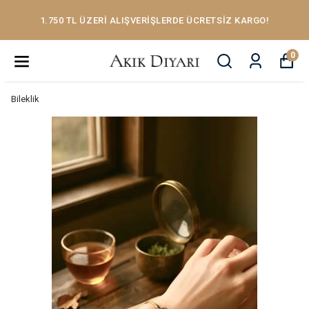
1.750 TL ÜZERİ ALIŞVERİŞLERDE ÜCRETSİZ KARGO!
0
Bileklik