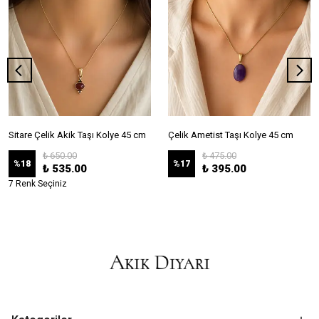
Sitare Çelik Akik Taşı Kolye 45 cm
Çelik Ametist Taşı Kolye 45 cm
₺ 650.00
₺ 475.00
%
18
%
17
₺ 535.00
₺ 395.00
7 Renk Seçiniz