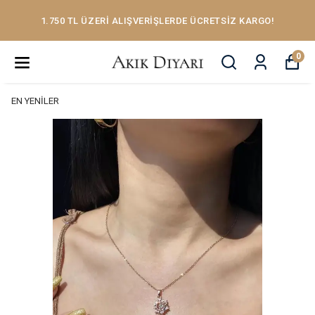
1.750 TL ÜZERİ ALIŞVERİŞLERDE ÜCRETSİZ KARGO!
0
EN YENİLER