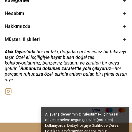
Kategoriler
Hesabım
Hakkımızda
Müşteri İlişkileri
Akik Diyarı’nda
her bir takı, doğadan gelen eşsiz bir hikâyeyi
taşır. Özel el işçiliğiyle hayat bulan doğal taş
koleksiyonlarımız, benzersiz tasarım ve zarafeti bir araya
getirir. “
Ruhunuza dokunan zarafet”le yola çıkıyoruz
—her
parçanın ruhunuza özel, sizinle anlam bulan bir ışıltısı olsun
diye.
Alışveriş deneyiminizi iyileştirmek için yasal
düzenlemelere uygun çerezler (cookies)
kullanıyoruz. Detaylı bilgiye
Gizlilik ve Çerez
Politikası
sayfamızdan erişebilirsiniz.