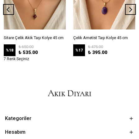
Sitare Çelik Akik Taşı Kolye 45 cm
Çelik Ametist Taşı Kolye 45 cm
₺ 650.00
₺ 475.00
%
18
%
17
₺ 535.00
₺ 395.00
7 Renk Seçiniz
Kategoriler
Hesabım