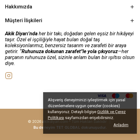
Hakkımızda
Müşteri İlişkileri
Akik Diyarı’nda
her bir takı, doğadan gelen eşsiz bir hikâyeyi
taşır. Özel el işçiliğiyle hayat bulan doğal taş
koleksiyonlarımız, benzersiz tasarım ve zarafeti bir araya
getirir. “
Ruhunuza dokunan zarafet”le yola çıkıyoruz
—her
parçanın ruhunuza özel, sizinle anlam bulan bir ışıltısı olsun
diye.
Alışveriş deneyiminizi iyileştirmek için yasal
düzenlemelere uygun çerezler (cookies)
kullanıyoruz. Detaylı bilgiye
Gizlilik ve Çerez
Politikası
sayfamızdan erişebilirsiniz.
© 2026 akikdiyari.com – Tüm Hakları Saklıdır
|
Anladım
Bu deneyim TET GLOBAL dokunuşudur.