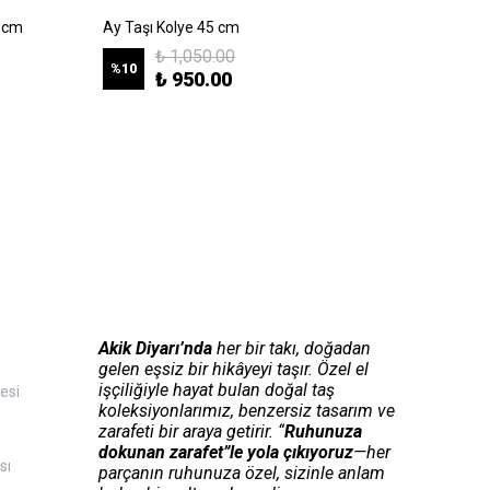
5 cm
Ay Taşı Kolye 45 cm
Ametist
₺ 1,050.00
%
10
%
10
₺ 950.00
Akik Diyarı’nda
her bir takı, doğadan
gelen eşsiz bir hikâyeyi taşır. Özel el
işçiliğiyle hayat bulan doğal taş
esi
koleksiyonlarımız, benzersiz tasarım ve
zarafeti bir araya getirir. “
Ruhunuza
dokunan zarafet”le yola çıkıyoruz
—her
sı
parçanın ruhunuza özel, sizinle anlam