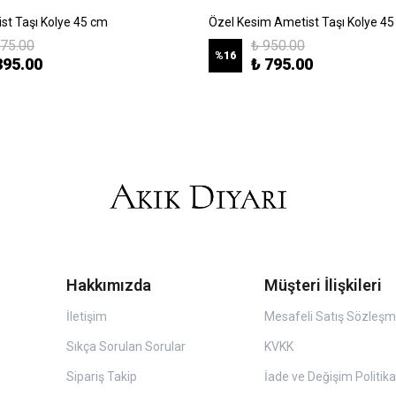
ist Taşı Kolye 45 cm
Özel Kesim Ametist Taşı Kolye 4
475.00
₺ 950.00
%
16
395.00
₺ 795.00
Hakkımızda
Müşteri İlişkileri
İletişim
Mesafeli Satış Sözleşm
Sıkça Sorulan Sorular
KVKK
Sipariş Takip
İade ve Değişim Politika