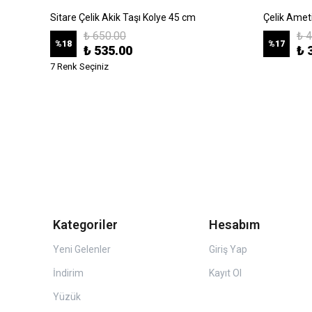
k
Sitare Çelik Akik Taşı Kolye 45 cm
Çelik Amet
₺ 650.00
₺ 
%
18
%
17
₺ 535.00
₺ 
7 Renk Seçiniz
Kategoriler
Hesabım
Yeni Gelenler
Giriş Yap
İndirim
Kayıt Ol
Yüzük