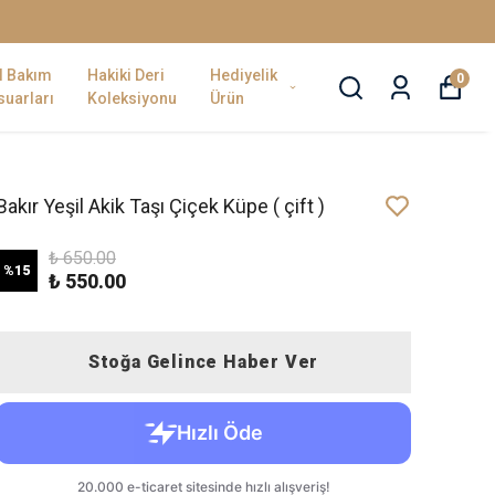
l Bakım
Hakiki Deri
Hediyelik
0
uarları
Koleksiyonu
Ürün
Bakır Yeşil Akik Taşı Çiçek Küpe ( çift )
₺ 650.00
%
15
₺ 550.00
Stoğa Gelince Haber Ver