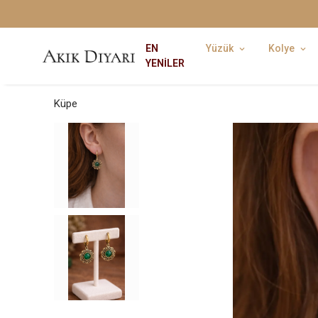
EN
Yüzük
Kolye
YENİLER
Küpe