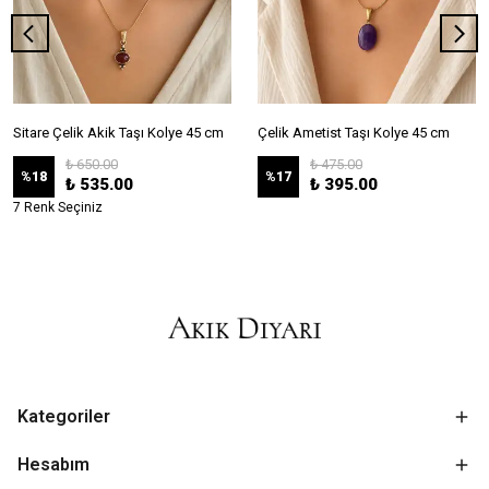
Sitare Çelik Akik Taşı Kolye 45 cm
Çelik Ametist Taşı Kolye 45 cm
₺ 650.00
₺ 475.00
%
18
%
17
₺ 535.00
₺ 395.00
7 Renk Seçiniz
Kategoriler
Hesabım