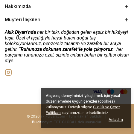
Hakkımızda
Müşteri İlişkileri
Akik Diyarı’nda
her bir takı, doğadan gelen eşsiz bir hikâyeyi
taşır. Özel el işçiliğiyle hayat bulan doğal taş
koleksiyonlarımız, benzersiz tasarım ve zarafeti bir araya
getirir. “
Ruhunuza dokunan zarafet”le yola çıkıyoruz
—her
parçanın ruhunuza özel, sizinle anlam bulan bir ışıltısı olsun
diye.
Alışveriş deneyiminizi iyileştirmek için yasal
düzenlemelere uygun çerezler (cookies)
kullanıyoruz. Detaylı bilgiye
Gizlilik ve Çerez
Politikası
sayfamızdan erişebilirsiniz.
© 2026 akikdiyari.com – Tüm Hakları Saklıdır
|
Anladım
Bu deneyim TET GLOBAL dokunuşudur.