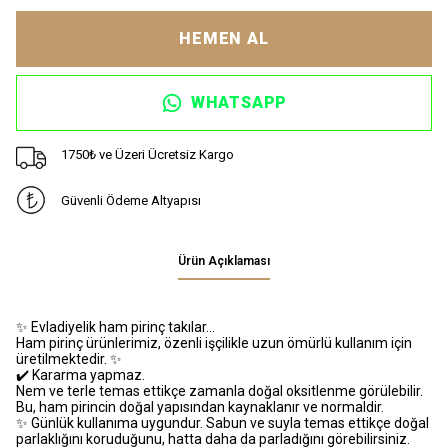
HEMEN AL
WHATSAPP
1750₺ ve Üzeri Ücretsiz Kargo
Güvenli Ödeme Altyapısı
Ürün Açıklaması
✨ Evladiyelik ham pirinç takılar…
Ham pirinç ürünlerimiz, özenli işçilikle uzun ömürlü kullanım için
üretilmektedir. ✨
✔️ Kararma yapmaz.
Nem ve terle temas ettikçe zamanla doğal oksitlenme görülebilir.
Bu, ham pirincin doğal yapısından kaynaklanır ve normaldir.
✨ Günlük kullanıma uygundur. Sabun ve suyla temas ettikçe doğal
parlaklığını koruduğunu, hatta daha da parladığını görebilirsiniz.