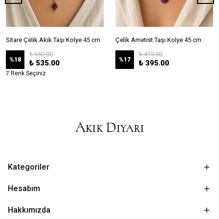
Sitare Çelik Akik Taşı Kolye 45 cm
Çelik Ametist Taşı Kolye 45 cm
₺ 650.00
₺ 475.00
%
18
%
17
₺ 535.00
₺ 395.00
7 Renk Seçiniz
Kategoriler
Hesabım
Hakkımızda